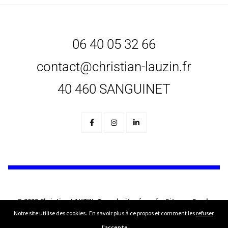
06 40 05 32 66
contact@christian-lauzin.fr
40 460 SANGUINET
© 2023 Christian LAUZIN. Tous droits réservés. Site par
Crock
.
Notre site utilise des cookies. En savoir plus à ce propos et comment les
refuser
.
J'accepte