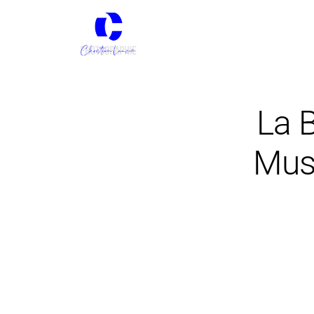
La B
Musi