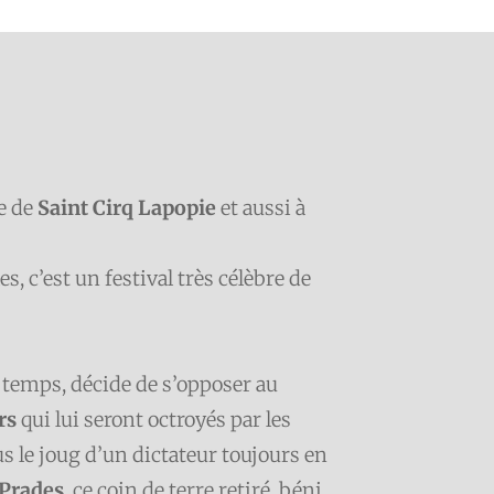
e de
Saint Cirq Lapopie
et aussi à
s, c’est un festival très célèbre de
s temps, décide de s’opposer au
rs
qui lui seront octroyés par les
ous le joug d’un dictateur toujours en
 Prades
, ce coin de terre retiré, béni