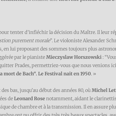
ur tenter d’infléchir la décision du Maître. Il leur ré
uestion purement morale
”. Le violoniste Alexander Schn
ls, en lui proposant des sommes toujours plus astron
ggérée par le pianiste
Mieczyslaw Horszowski
: “Vou
 quitter Prades, permettriez-vous que nous venions ic
la mort de Bach“. Le Festival nait en 1950
. »
et des bas, jusqu’au début des années 80, où
Michel Let
ées de
Leonard Rose
notamment, aidant le clarinettis
sique de chambre et à la transmission. Il en assure pl
bre ont pu offrir des très très beaux spectacles, av