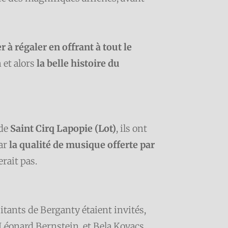
à régaler en offrant à tout le
 et alors
la belle histoire du
 de
Saint Cirq Lapopie (Lot)
, ils ont
ar
la qualité de musique offerte par
erait pas.
abitants de Berganty étaient invités,
 Léonard Bernstein, et Bela Kovacs.